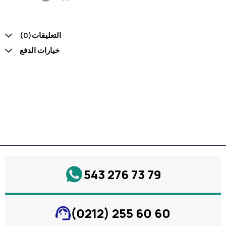
التعليقات
(0)
خيارات الدفع
543 276 73 79
(0212) 255 60 60