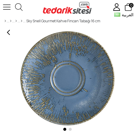
0
العربية
Sky Snell Gourmet Kahve Fincan Tabağı 16 cm