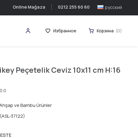
Online Mağaza
0212 255 60 60
русский
Избранное
Корзина
0
key Peçetelik Ceviz 10x11 cm H:16
0.0
Ahşap ve Bambu Ürünler
(ASL-37122)
ESTE