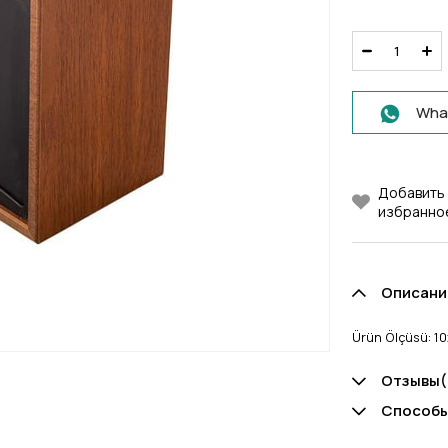
What
Добавить 
избранно
Описани
Ürün Ölçüsü: 10
Отзывы
(
Способы