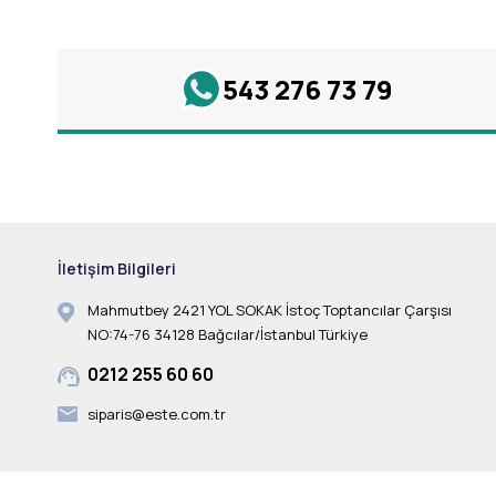
543 276 73 79
İletişim Bilgileri
Mahmutbey 2421 YOL SOKAK İstoç Toptancılar Çarşısı
NO:74-76 34128 Bağcılar/İstanbul Türkiye
0212 255 60 60
siparis@este.com.tr