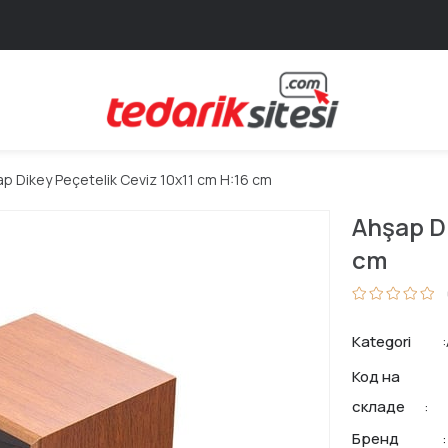
p Dikey Peçetelik Ceviz 10x11 cm H:16 cm
Ahşap Di
cm
Kategori
Код на
складе
Бренд
: