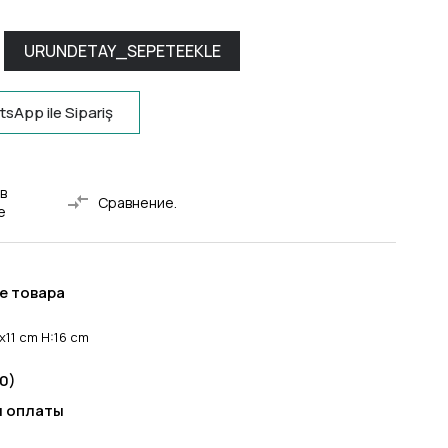
sApp ile Sipariş
в
Сравнение.
е
е товара
x11 cm H:16 cm
0)
 оплаты