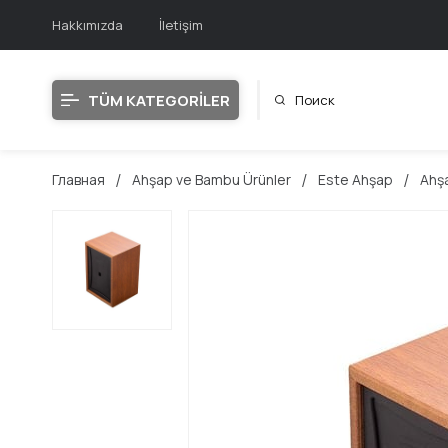
Hakkımızda
İletişim
TÜM KATEGORİLER
Главная
Ahşap ve Bambu Ürünler
Este Ahşap
Ahşa