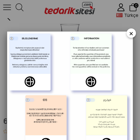
0
66110 Grappa Kadehi
Türkçe
×
66110 Grappa Kadehi
0.0