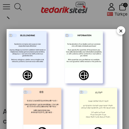
0
Ahşap Mars Kare Çerezlik 12x12x2,4 cm
Türkçe
×
Ahşap Mars Kare Çerezlik 12x12x2,4
cm