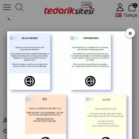
0
Apollon Ahşap Sunum 13,8x45x2,4 cm
Türkçe
×
Apollon Ahşap Sunum 13,8x45x2,4
cm