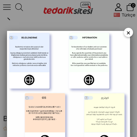
0
Baget Ahşap Kasa 12x23 cm H:7 cm
Türkçe
×
Baget Ahşap Kasa 12x23 cm H:7 cm
0.0