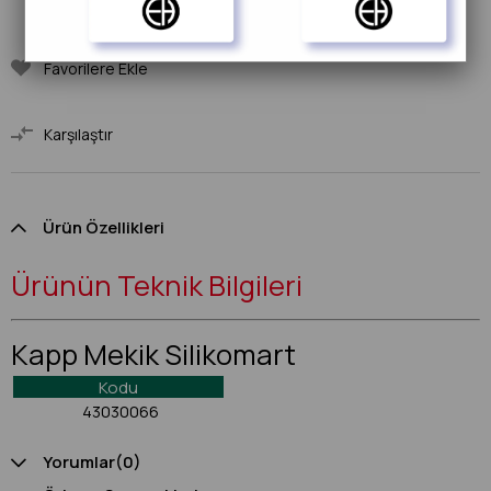
Favorilere Ekle
Karşılaştır
Ürün Özellikleri
Ürünün Teknik Bilgileri
Kapp Mekik Silikomart
Kodu
43030066
Yorumlar
(0)