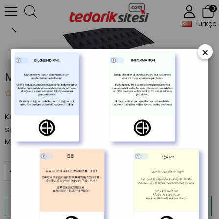
0
Mekik Silikomart
Türkçe
×
Mekik Silikomart
0.0
Kategori
Pastane Malzemeleri
Stok Kodu
(KAP-43030066)
Marka
Kapp
:
WhatsApp ile Sipariş