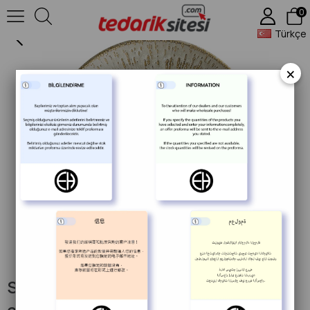
0
Sand Snell Gourmet Çukur Tabak 27 cm 400 cc
Türkçe
×
Sand Snell Gourmet Çukur Tabak 27
cm 400 cc