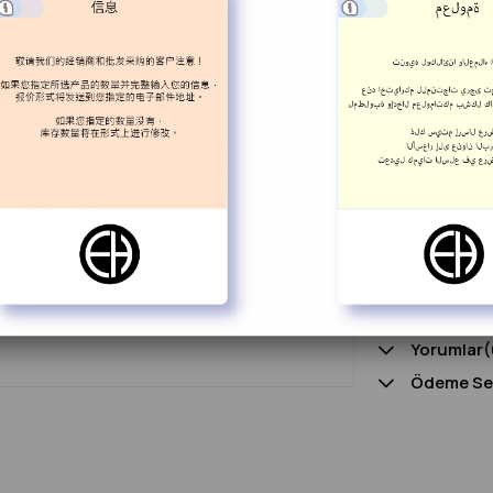
Whats
Favorilere 
Ürün Özell
Ürün Ölçüsü: 17
Yorumlar
(
Ödeme Seç