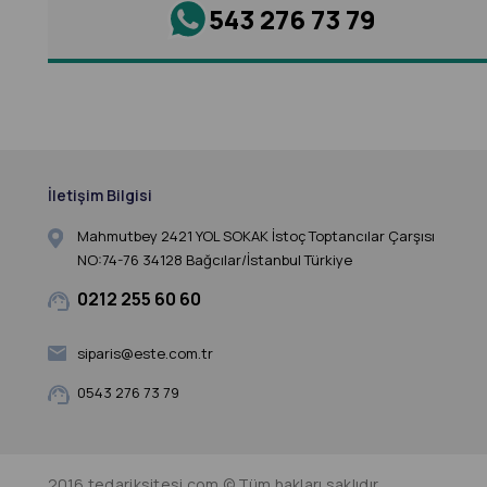
543 276 73 79
İletişim Bilgisi
Mahmutbey 2421 YOL SOKAK İstoç Toptancılar Çarşısı
NO:74-76 34128 Bağcılar/İstanbul Türkiye
0212 255 60 60
siparis@este.com.tr
0543 276 73 79
2016 tedariksitesi.com © Tüm hakları saklıdır.