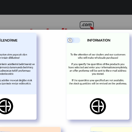
ius Ahşap Sunum 17x40x2,4 cm
Sirius A
0
Kategori
A
Stok Kodu
(
Marka
: