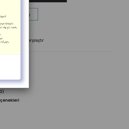
App ile Sipariş
Ekle
Karşılaştır
ikleri
x40x2.4 cm
0)
enekleri