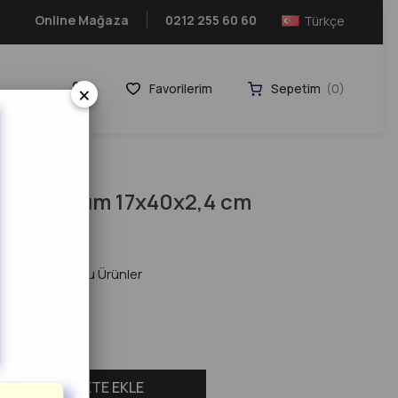
Online Mağaza
0212 255 60 60
Türkçe
×
Favorilerim
Sepetim
0
hşap Sunum 17x40x2,4 cm
.0
hşap ve Bambu Ürünler
ASL-37128)
ESTE