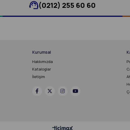
(0212) 255 60 60
Kurumsal
K
Hakkımızda
P
Kataloglar
C
İletişim
A
H
Ça