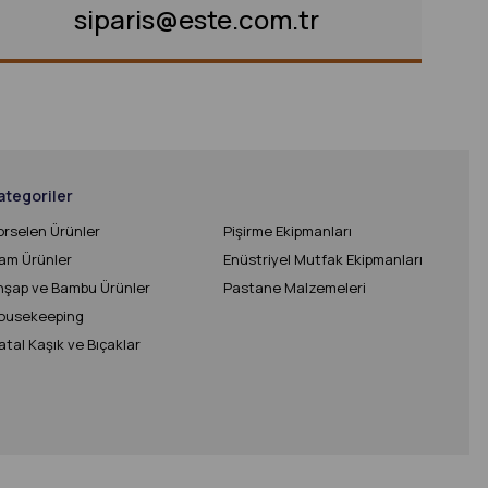
siparis@este.com.tr
ategoriler
orselen Ürünler
Pişirme Ekipmanları
am Ürünler
Enüstriyel Mutfak Ekipmanları
hşap ve Bambu Ürünler
Pastane Malzemeleri
ousekeeping
tal Kaşık ve Bıçaklar