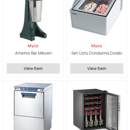
Myco
Myco
Artemis Bar Mikseri
Set Üstü Dondurma Dolabı
View Item
View Item