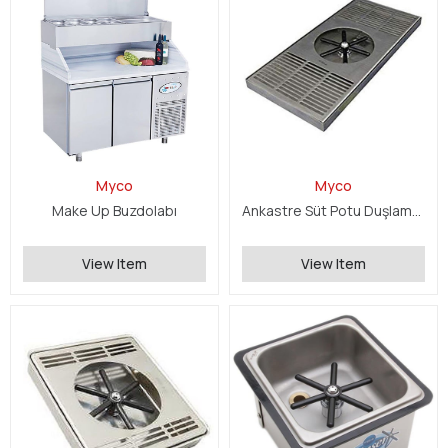
Myco
Myco
Make Up Buzdolabı
Ankastre Süt Potu Duşlama Ünitesi
View Item
View Item