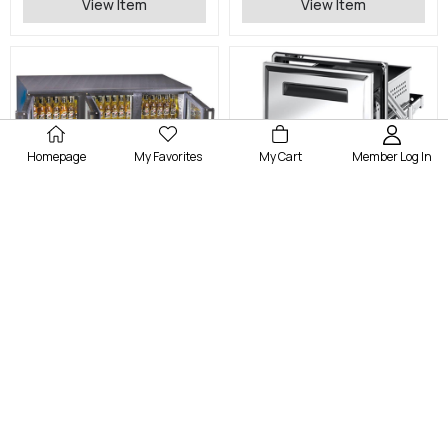
View Item
View Item
Homepage
My Favorites
My Cart
Member Log In
Myco
Myco
Bar Arkası Buzdolabı Çift Kapılı
Ronda İkili Çekmece Kiti
View Item
View Item