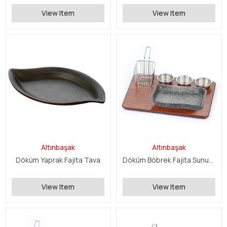
View Item
View Item
Altınbaşak
Altınbaşak
Döküm Yaprak Fajita Tava
Döküm Böbrek Fajita Sunum Seti
View Item
View Item