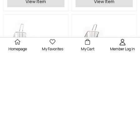
View Item
View Item
Homepage
My Favorites
My Cart
Member Log In
Altınbaşak
Altınbaşak
Döküm Bufalo Fajita Sunum Seti
Döküm Bufalo Fajita Sunum Seti
View Item
View Item