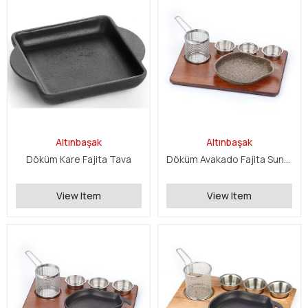
Altınbaşak
Altınbaşak
Döküm Kare Fajita Tava
Döküm Avakado Fajita Sunum Seti
View Item
View Item