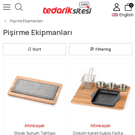
0
English
Pişirme Ekipmanları
Pişirme Ekipmanları
Sort
Filtering
Altınbaşak
Altınbaşak
Steak Sunum Tahtası
Döküm Kareli Kulplu Fajita Sunum Seti