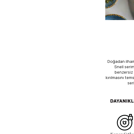
Doğadan ilham a
Snell seri
benzersiz 
kırılmasını tems
ser