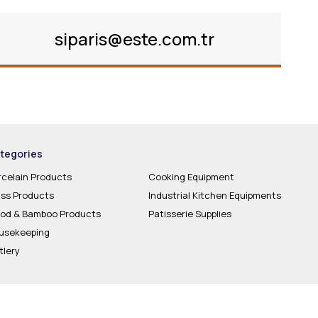
siparis@este.com.tr
tegories
rcelain Products
Cooking Equipment
ass Products
Industrial Kitchen Equipments
od & Bamboo Products
Patisserie Supplies
usekeeping
tlery