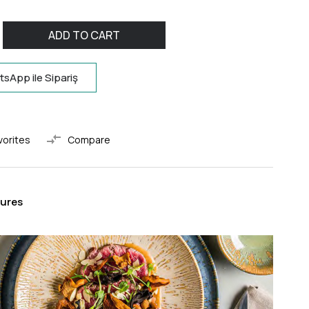
sApp ile Sipariş
vorites
Compare
tures