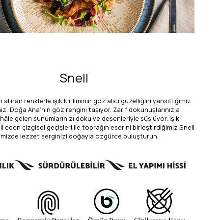
Snell
lınan renklerle ışık kırılımının göz alıcı güzelliğini yansıttığımız
miz, Doğa Ana’nın göz rengini taşıyor. Zarif dokunuşlarınızla
hâle gelen sunumlarınızı doku ve desenleriyle süslüyor. Işık
il eden çizgisel geçişleri ile toprağın eserini birleştirdiğimiz Snell
imizde lezzet serginizi doğayla özgürce buluşturun.