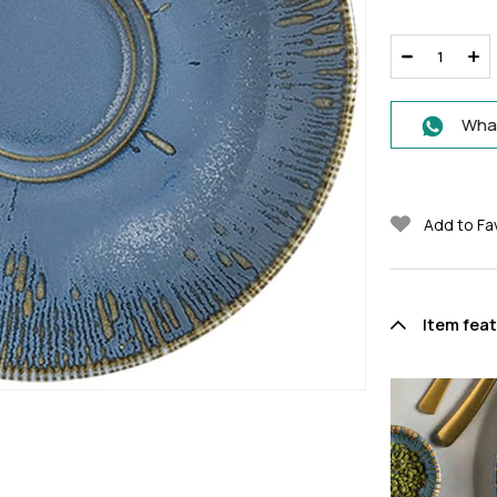
What
Add to Fa
Item fea