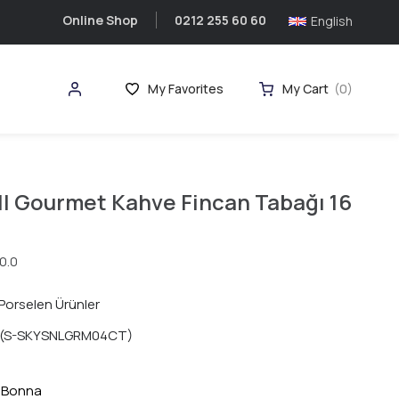
Online Shop
0212 255 60 60
English
My Favorites
My Cart
0
ll Gourmet Kahve Fincan Tabağı 16
0.0
Porselen Ürünler
(S-SKYSNLGRM04CT)
Bonna