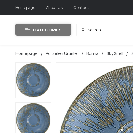
Homepage
About Us
Contact
CATEGORIES
Homepage
Porselen Ürünler
Bonna
Sky Snell